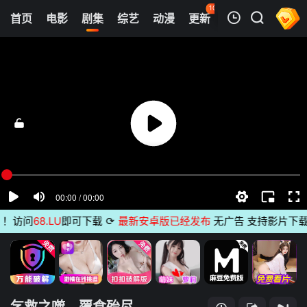
102
首页
电影
剧集
综艺
动漫
更新
热榜
APP
我的观影记录
乞救之噬，覆食殆尽
第05集
清空
访问
68.LU
即可下载
⟳
最新安卓版已经发布
无广告 支持影片下载 
乞救之噬，覆食殆尽