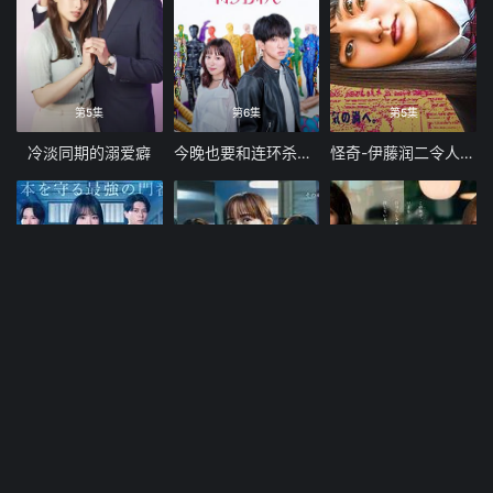
第5集
第6集
第5集
冷淡同期的溺爱癖
今晚也要和连环杀手约会
怪奇-伊藤润二令人彻夜难眠的奇异故事
第3集
第5集
第3集
大空港GATE24
第一声啼哭母子救命急救班
东京三十岁左右