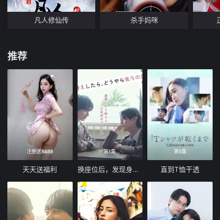
凡人修仙传
杀手妈咪
推荐
注册送8888
第1集
第5集
天天送福利
换座位后，发现身后的男生好像喜欢我
直到T恤干透