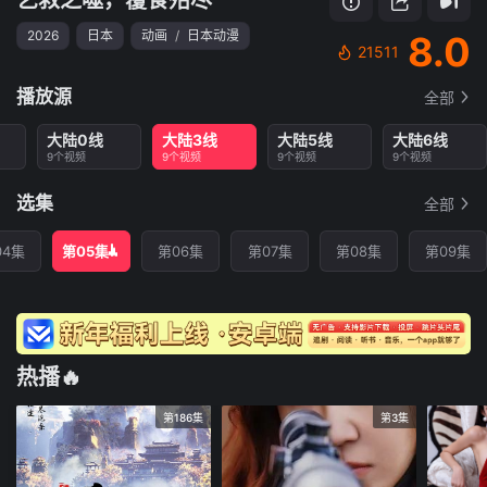
2026
日本
动画
/
日本动漫
8.0
21511
播放源
全部
大陆0线
大陆3线
大陆5线
大陆6线
9个视频
9个视频
9个视频
9个视频
选集
全部
04集
第05集
第06集
第07集
第08集
第09集
热播🔥
第186集
第3集