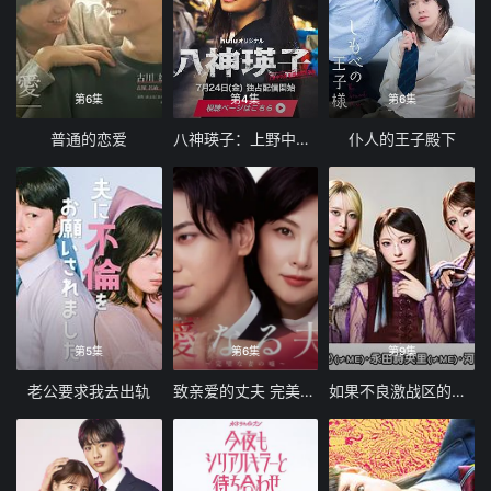
第6集
第4集
第6集
普通的恋爱
八神瑛子：上野中央署组织犯罪对策课
仆人的王子殿下
第5集
第6集
第9集
老公要求我去出轨
致亲爱的丈夫 完美妻子的谎言
如果不良激战区的四天王转生成了偶像团体