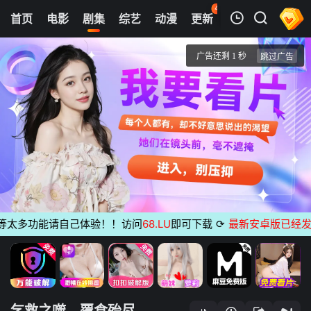
40
首页
电影
剧集
综艺
动漫
更新
热榜
APP
我的观影记录
乞救之噬，覆食殆尽
第04集
清空
太多功能请自己体验！！访问
68.LU
即可下载
⟳
最新安卓版已经发布
无
乞救之噬，覆食殆尽