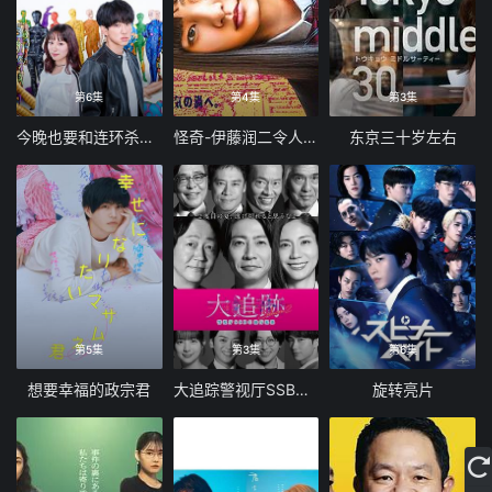
第6集
第4集
第3集
今晚也要和连环杀手约会
怪奇-伊藤润二令人彻夜难眠的奇异故事
东京三十岁左右
第5集
第3集
第6集
想要幸福的政宗君
大追踪警视厅SSBC强行犯系第二季
旋转亮片