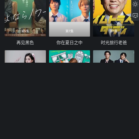
第5集
第7集
第1集
再见黑色
你在夏日之中
时光旅行老爸
注册送8888
第4集
第2集
天天送福利
你的喜欢无与伦比
亲吻要在搜查后