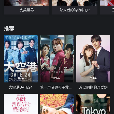
完美世界
杀人者的购物中心2
推荐
第3集
第5集
第4集
大空港GATE24
第一声啼哭母子救命急救班
冷淡同期的溺爱癖