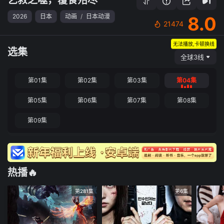
2026
日本
动画
/
日本动漫
8.0
21474
无法播放,卡顿换线
选集
全球3线
第01集
第02集
第03集
第04集
第05集
第06集
第07集
第08集
第09集
热播🔥
第281集
第6集