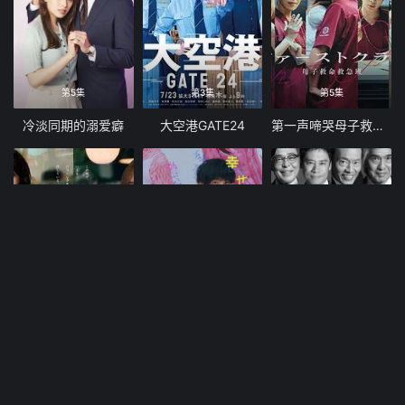
第5集
第3集
第5集
冷淡同期的溺爱癖
大空港GATE24
第一声啼哭母子救命急救班
第3集
第5集
第3集
东京三十岁左右
想要幸福的政宗君
大追踪警视厅SSBC强行犯系第二季