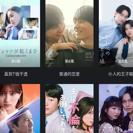
第5集
第6集
第6集
直到T恤干透
普通的恋爱
仆人的王子