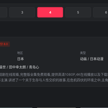
3
4
5
6
分 8.0
地区
类型
日本
动画 / 日本动漫
根温世 / 田中幸太朗 / 青岛心
剧在线观看,完整版全集免费观看,提供高清1080P,4K在线播放以及下载
等主演.讲述了一个关于生存与人性交织的故事,在危机四伏的环境之中,主
,您将体验到一场紧张压迫的悬疑惊悚之旅.