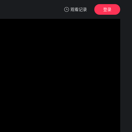
观看记录
登录
我的观影记录
乞救之噬，覆食殆尽
4
清空