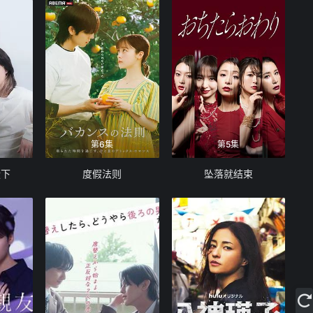
第6集
第5集
殿下
度假法则
坠落就结束