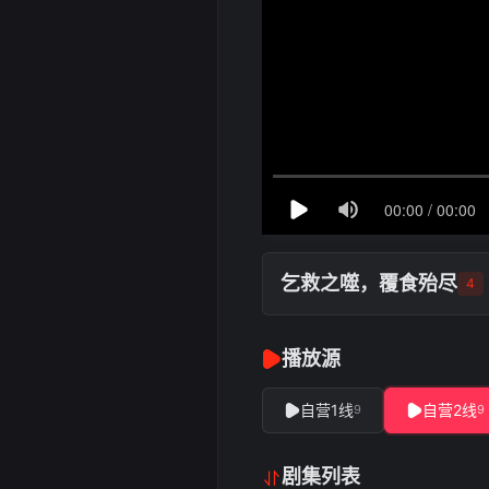
乞救之噬，覆食殆尽
4
播放源
自营1线
自营2线
9
9
剧集列表