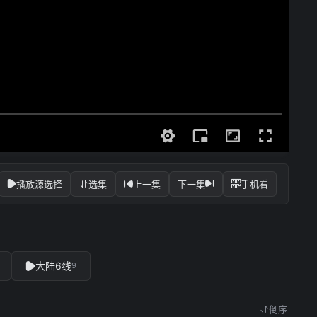
播放源选择
选集
上一集
下一集
手机看
大陆6线
9
倒序