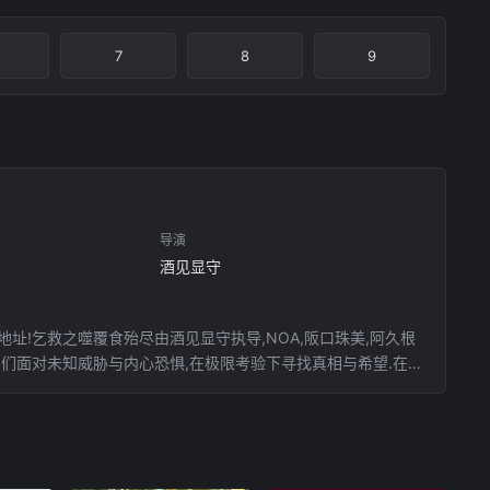
7
8
9
导演
酒见显守
地址!乞救之噬覆食殆尽由酒见显守执导,NOA,阪口珠美,阿久根
角们面对未知威胁与内心恐惧,在极限考验下寻找真相与希望.在线