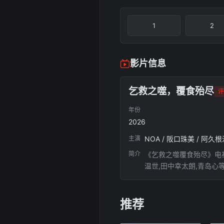
1
2
影片信息
乞救之噬，覆食殆尽
评
年份
2026
主演
NOA / 阪口珠美 / 阿久
简介
《乞救之噬覆食殆尽》电视
温世,田中幸太朗,青岛心
观看乞救之噬覆食殆尽时
推荐