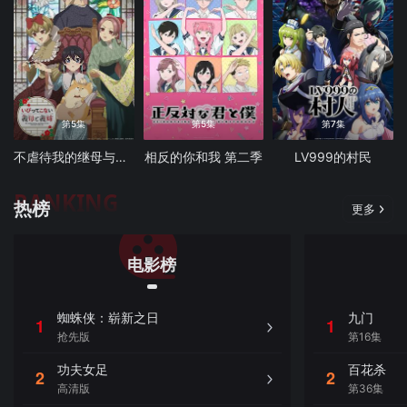
第5集
第5集
第7集
不虐待我的继母与继姐
相反的你和我 第二季
LV999的村民
RANKING
热榜
更多
电影榜
蜘蛛侠：崭新之日
九门
1
1
抢先版
第16集
功夫女足
百花杀
2
2
高清版
第36集