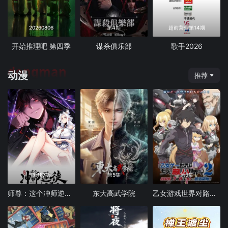
20260806
第4期
超前营业第14期
开始推理吧 第四季
谋杀俱乐部
歌手2026
dongman
动漫
推荐
第187集
第5集
第5集
师尊：这个冲师逆徒才不是圣子 动态漫画
东大高武学院
乙女游戏世界对路人角色很不友好 第二季