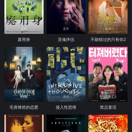
正片
正片
正片
废用身
灵魂伴侣
不能错过的只有你2
第6集
正片
正片
毛骨悚然的恋爱
侵入性思维
禁忌童话