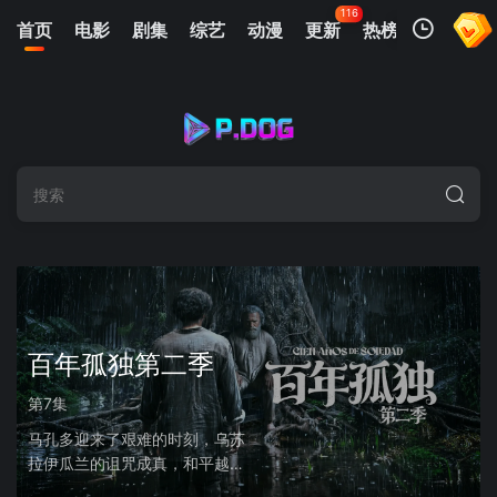
116
首页
电影
剧集
综艺
动漫
更新
热榜
APP
我的观影记录
暂无观看影片的记录
百年孤独第二季
第7集
第
马孔多迎来了艰难的时刻，乌苏
就
拉伊瓜兰的诅咒成真，和平越来
生
越难维持.该剧改编自诺贝尔文
小