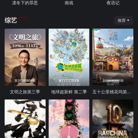
凛冬下的罪恶
南戏
夜语记
zongyi
综艺
推荐
第20260806期
旅行日记第6期
20260806特辑
文明之旅第三季
地球超新鲜 第二季
五十公里桃花坞第6季