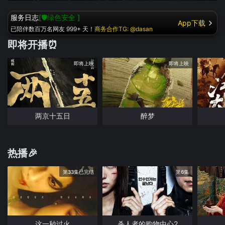
学奖得主加西亚马尔克斯的同名
大
服务日志
[🛡️绿色安全 ]
小说。
来
App下载
到
已陪伴数百万名网友 999+ 天！
商务合作TG: @dasan
色
即将开播⏰
饰
她
即将上映
即将上映
明
的
中
命
两京十五日
醉梦
热播🎉
第33集已完结
第6集
这一秒过火
杀人者的购物中心2