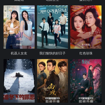
第6集
第91集
第100集
机器人女友
我们愉快的好日子
红色珍珠
第16集
第12集
第14集