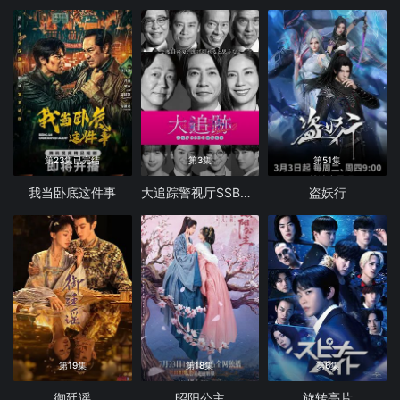
第23集已完结
第3集
第51集
我当卧底这件事
大追踪警视厅SSBC强行犯系第二季
盗妖行
第19集
第18集
第6集
御廷谣
昭阳公主
旋转亮片