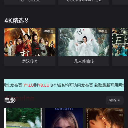
4K精选🏅
80集全
30集全
楚汉传奇
凡人修仙传
.LU
到
Y8.LU
8个域名均可访问发布页 获取最新可用网址
dianying
电影
推荐