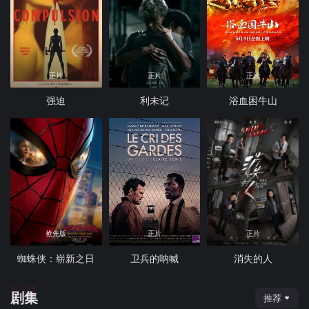
正片
正片
正片
强迫
利未记
浴血困牛山
抢先版
正片
正片
蜘蛛侠：崭新之日
卫兵的呐喊
消失的人
juji
剧集
推荐