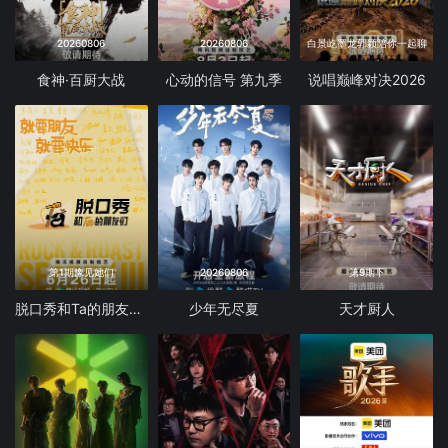
20260806
20260806
白景屹墨龙郭颖陪你一起聊
食神·百厨大战
心动的信号 第九季
说唱巅峰对决2026
第1期豫见她们
20260806
第9期下
脱口秀和Ta的朋友们 第三季
少年无尽夏
天才厨人