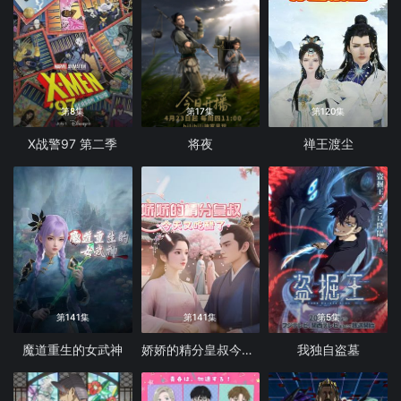
第8集
第17集
第120集
X战警97 第二季
将夜
禅王渡尘
第141集
第141集
第5集
魔道重生的女武神
娇娇的精分皇叔今天又吃醋了
我独自盗墓