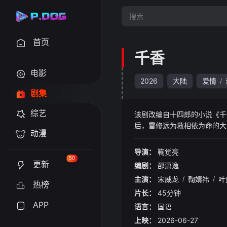
首页
千香
电影
2026
大陆
爱情
/
剧集
综艺
该剧改编自十四郎的小说《千
后，雷修远为救相依为命的大
动漫
伴给了小棒槌最初的友情，也
时，身世之谜也逐步揭开，小
导演：
鞠觉亮
来历。雷修远一路生死相随，
50
更新
编剧：
邵潇逸
主演：
宋威龙
/
鞠婧祎
/
叶
热榜
片长：
45分钟
APP
语言：
国语
上映：
2026-06-27