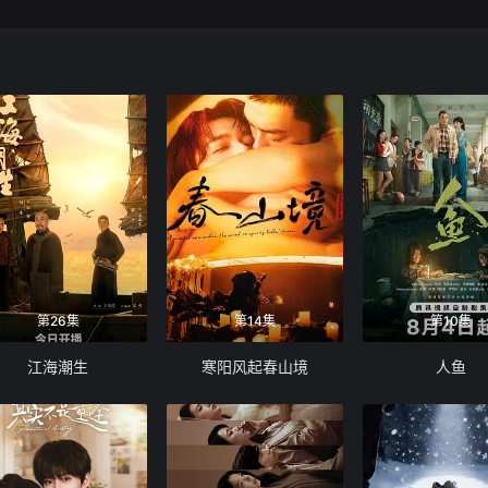
第26集
第14集
第10集
江海潮生
寒阳风起春山境
人鱼