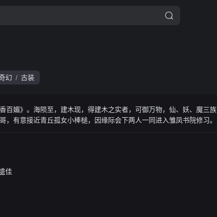
奇幻
古装
/
香百媚》。海陨至，建木现，得建木之实者，可御万物，仙、妖、魔三族为之
哥，有意接近青丘孤女小棒槌，因缘际会下两人一同进入雏凤书院修习。
埋下情动的念想。与雷修远也从好友到互相倾慕，最终进入同一门派，就
棒槌也不断脱胎换骨成了冰雪之姿的姜黎非。这闻所未闻的资质，令有心
在众人对异族秘辛的追逐里，走入雾一般的迷阵。相
盛佳