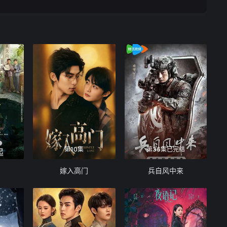
第10集
第36集已完结
嫁入高门
兵自风中来