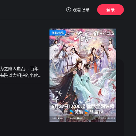
观看记录
登录
我的观影记录
陷入血战... 百年
暂无观看影片的记录
书院以命相护的小伙
在两颗心越靠越近之
之人追查她的身世和