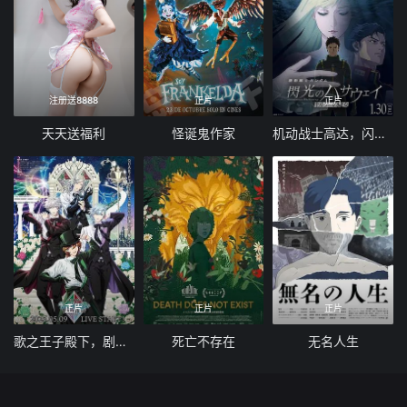
注册送8888
正片
正片
天天送福利
怪诞鬼作家
机动战士高达，闪光的哈萨维喀耳刻的魔女
正片
正片
正片
歌之王子殿下，剧场版
死亡不存在
无名人生