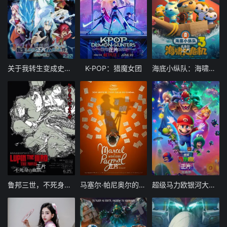
正片
正片
正片
关于我转生变成史莱姆这档事苍海之泪篇-劇場版
K-POP：猎魔女团
海底小纵队：海啸大危机
正片
正片
正片
鲁邦三世，不死身的血族
马塞尔·帕尼奥尔的华丽人生
超级马力欧银河大电影