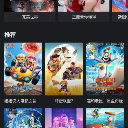
完美世界
正能量你懂得
斯图
推荐
正片
正片
正片
猪猪侠大电影之竞速小英雄
坏蛋联盟2
猫和老鼠：星盘奇缘