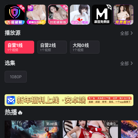
播放源
全部
自营1线
自营2线
大陆0线
1个视频
1个视频
1个视频
选集
全部
1080P
热播🔥
第281集
直播中