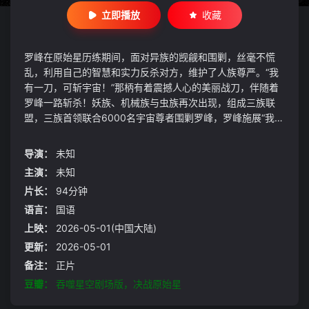
立即播放
收藏
罗峰在原始星历练期间，面对异族的觊觎和围剿，丝毫不慌
乱，利用自己的智慧和实力反杀对方，维护了人族尊严。“我
有一刀，可斩宇宙！”那柄有着震撼人心的美丽战刀，伴随着
罗峰一路斩杀！妖族、机械族与虫族再次出现，组成三族联
盟，三族首领联合6000名宇宙尊者围剿罗峰，罗峰施展“我为
宇宙”的强大威力，将其一举歼灭。
导演：
未知
主演：
未知
片长：
94分钟
语言：
国语
上映：
2026-05-01(中国大陆)
更新：
2026-05-01
备注：
正片
豆瓣：
吞噬星空剧场版，决战原始星