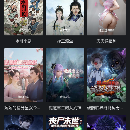
第60集
第121集
注册送8888
水浒小剧
禅王渡尘
天天送福利
第142集
第142集
第50集
娇娇的精分皇叔今天又吃醋了
魔道重生的女武神
破防临界线诡契无上限