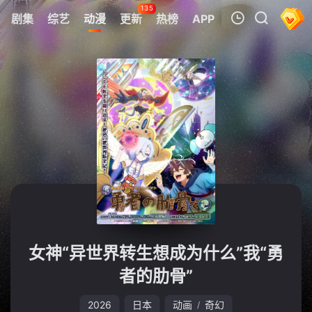
135
剧集
综艺
动漫
更新
热榜
APP
我的观影记录
暂无观看影片的记录
女神“异世界转生想成为什么”我“勇
者的肋骨”
2026
日本
动画
奇幻
/