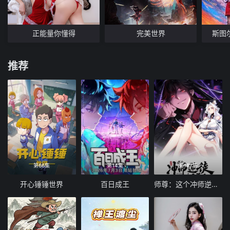
正能量你懂得
完美世界
斯图
推荐
第66集
第14集
第187集
开心锤锤世界
百日成王
师尊：这个冲师逆徒才不是圣子 动态漫画