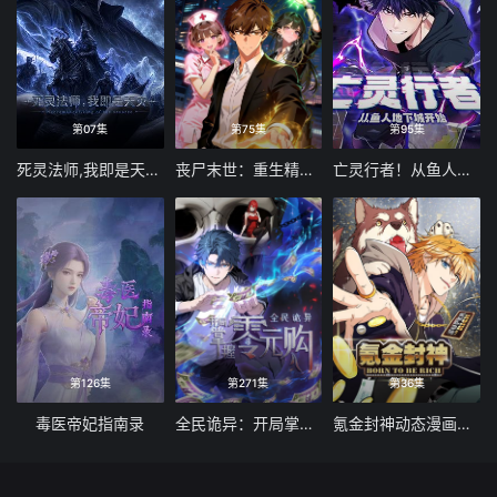
第07集
第75集
第95集
死灵法师,我即是天灾(2026)
丧尸末世：重生精神病院开始成神！动态漫画
亡灵行者！从鱼人地下城开始 动态漫画
第126集
第271集
第36集
毒医帝妃指南录
全民诡异：开局掌握零元购
氪金封神动态漫画第一季