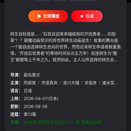
立即播放
收藏
转生目标竟是……“后宫且迎来幸福结局的开挂勇者……的肋
骨”！？颠覆动画常识的异世界转生动画诞生！故事的舞台是
一个能自由选择转生去向的世界，然而近来转生申请者数量激
增，“开挂后宫勇者”的等待时间长达五万年！就连转生为“魔
王”都要等上千年之久。既然如此，主人公所选择的转生去向
便是——“后宫且迎来幸福结局的开挂勇者……的肋骨”！
导演：
副岛惠文
主演：
阿部敦
/
市道真央
/
浪川大辅
/
关俊彦
/
速水奖
/
阿澄
语言：
日语
上映：
2026-04-07(日本)
更新：
2026-06-28
连载：
第12集
豆瓣：
女神“异世界转生想成为什么”我“勇者的肋骨”