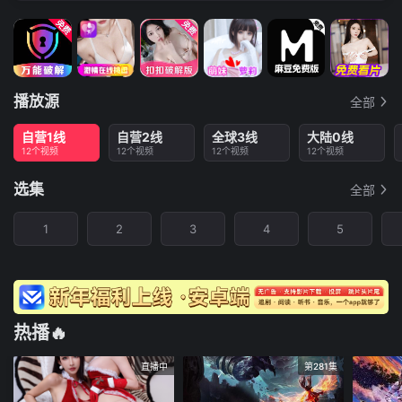
播放源
全部
自营1线
自营2线
全球3线
大陆0线
12个视频
12个视频
12个视频
12个视频
选集
全部
1
2
3
4
5
热播🔥
直播中
第281集