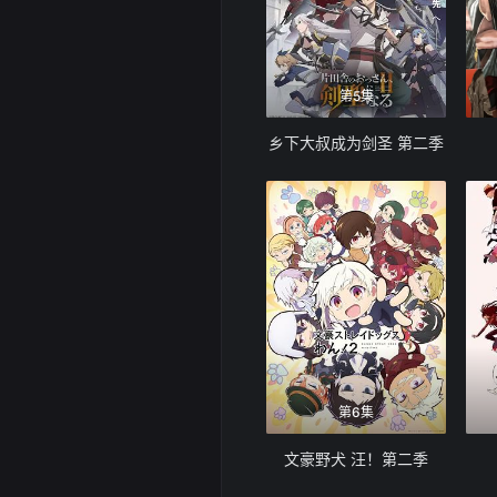
第5集
乡下大叔成为剑圣 第二季
第6集
文豪野犬 汪！第二季