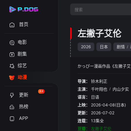
首页
左撇子艾伦
电影
2026
日本
剧情
/
剧集
综艺
かっぴー漫画作品《左撇子艾
动漫
导演：
铃木利正
主演：
千叶翔也
/
内山夕实
44
更新
语言：
日语
上映：
2026-04-08(日本)
热榜
更新：
2026-07-02
APP
连载：
13集全
豆瓣：
左撇子艾伦