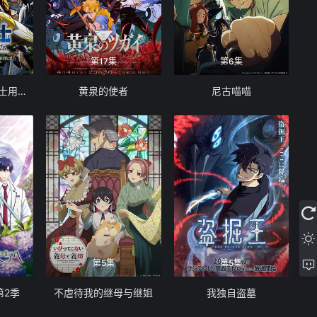
第17集
第6集
被追放的转生重骑士用游戏知识开无双
黄泉的使者
尼古喵喵
第5集
第5集
第2季
不虐待我的继母与继姐
我独自盗墓