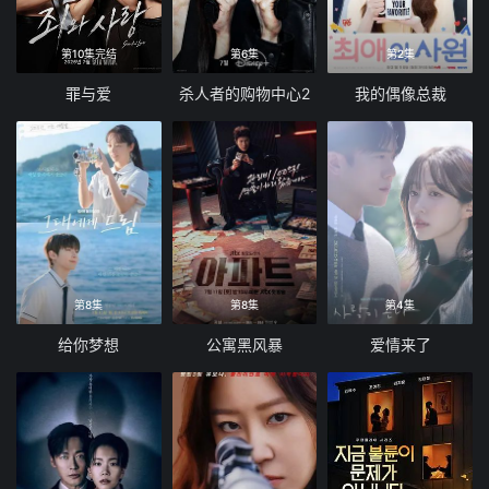
第10集完结
第6集
第2集
罪与爱
杀人者的购物中心2
我的偶像总裁
第8集
第8集
第4集
给你梦想
公寓黑风暴
爱情来了