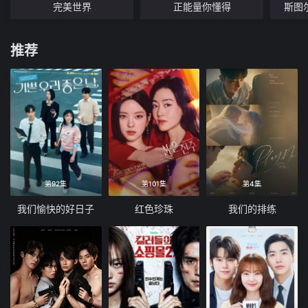
完美世界
正能量你懂得
斯图
推荐
第92集
第101集
第4集
我们愉快的好日子
红色珍珠
我们的排练