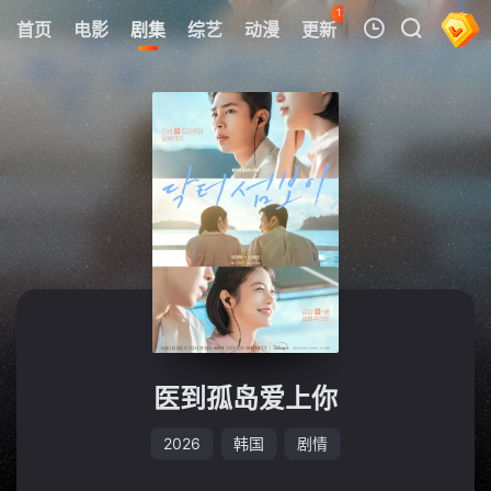
121
首页
电影
剧集
综艺
动漫
更新
热榜
APP
我的观影记录
暂无观看影片的记录
医到孤岛爱上你
2026
韩国
剧情