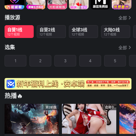
播放源
全部
自营1线
自营2线
全球3线
大陆0线
12个视频
12个视频
12个视频
12个视频
选集
全部
1
2
3
4
5
热播🔥
第281集
直播中