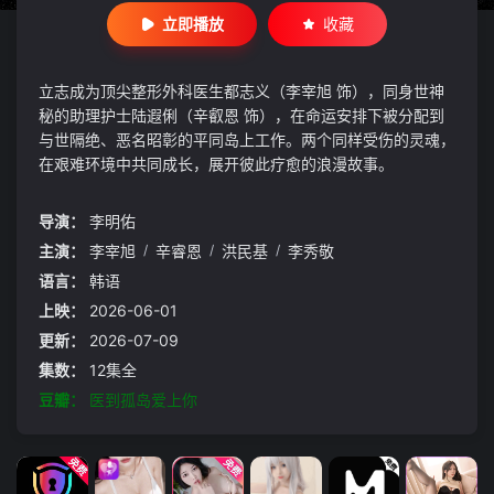
立即播放
收藏
立志成为顶尖整形外科医生都志义（李宰旭 饰），同身世神
秘的助理护士陆遐俐（辛叡恩 饰），在命运安排下被分配到
与世隔绝、恶名昭彰的平同岛上工作。两个同样受伤的灵魂，
在艰难环境中共同成长，展开彼此疗愈的浪漫故事。
导演：
李明佑
主演：
李宰旭
/
辛睿恩
/
洪民基
/
李秀敬
语言：
韩语
上映：
2026-06-01
更新：
2026-07-09
集数：
12集全
豆瓣：
医到孤岛爱上你