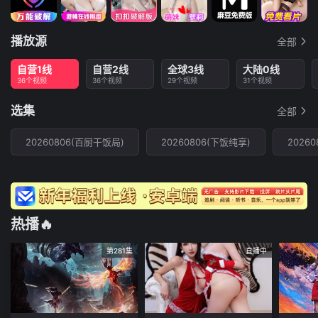
播放源
全部
自营1线
自营2线
全球3线
大陆0线
36个视频
36个视频
29个视频
31个视频
选集
全部
20260806(百厨干饭局)
20260806(下饭纯享)
20260
热播🔥
第281集
直播中