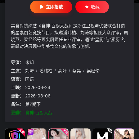
立即播放
收藏
美食对抗综艺《食神·百厨大战》是浙江卫视与优酷联合打造
的星素厨艺竞技节目，拟邀潘玮柏、刘涛等担任大众评审，周
晓燕、梁经纶等顶尖厨师任专业评审，通过“星厨”与“素厨”的
巅峰对决展现中华美食文化的传承与创新.
导演：
未知
主演：
刘涛
/
潘玮柏
/
高叶
/
蔡昊
/
梁经伦
语言：
国语
上映：
2026-06-24
更新：
2026-08-06
备注：
第7期下
豆瓣：
食神·百厨大战