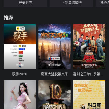
完美世界
正能量你懂得
斯图
推荐
第12期
Plus版第3期
第6期纯享上集
歌手2026
密室大逃脱第八季
喜剧之王单口季第三季