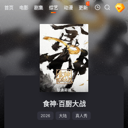
138
首页
电影
剧集
综艺
动漫
更新
热榜
APP
我的观影记录
暂无观看影片的记录
食神·百厨大战
2026
大陆
真人秀