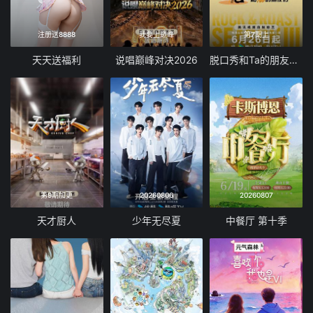
注册送8888
我要上巅峰
第7期上
天天送福利
说唱巅峰对决2026
脱口秀和Ta的朋友们 第三季
第9期加更
20260806
20260807
天才厨人
少年无尽夏
中餐厅 第十季