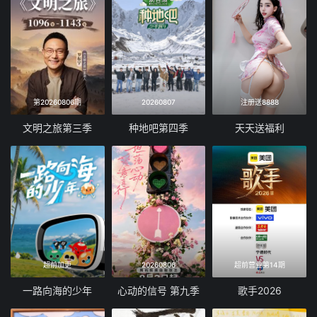
20260721(第4期好好玩公园)
20260720(第3期脱友日记)
20260719(第4期TOP10)
20260718(第4期下纯享)
20260718(第4期下)
20260717(第4期上)
第20260806期
20260807
注册送8888
20260717(第4期上纯享)
20260716(花絮特辑)
文明之旅第三季
种地吧第四季
天天送福利
20260714(第3期好好玩公园)
20260713(第2期脱友日记)
20260713(会客厅)
20260712(第3期TOP10)
20260711(第3期下纯享)
20260711(第3期下)
20260710(第3期上纯享)
20260710(第2期赛前集结)
超前加更
20260806
超前营业第14期
20260710(第3期上)
20260709(花絮特辑)
一路向海的少年
心动的信号 第九季
歌手2026
20260707(第2期好好玩公园)
20260706(第1期脱友日记)