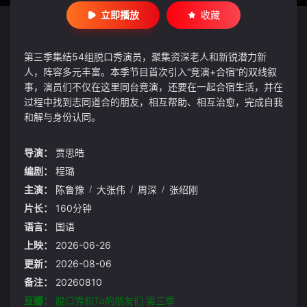
立即播放
收藏
第三季集结54组脱口秀演员，聚集资深老人和新锐潜力新
人，阵容多元丰富。本季节目首次引入“竞演+合宿”的双线叙
事，演员们不仅在这里同台竞演，还要在一起合宿生活，并在
过程中找到志同道合的朋友，相互帮助、相互治愈，完成自我
和解与身份认同。
导演：
贾思皓
编剧：
程璐
主演：
陈鲁豫
/
大张伟
/
周深
/
张绍刚
片长：
160分钟
语言：
国语
上映：
2026-06-26
更新：
2026-08-06
备注：
20260810
豆瓣：
脱口秀和Ta的朋友们 第三季