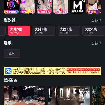
播放源
全部
大陆0线
大陆3线
大陆5线
大陆6线
1个视频
1个视频
1个视频
1个视频
选集
全部
正片
热播🔥
第10集
第2集