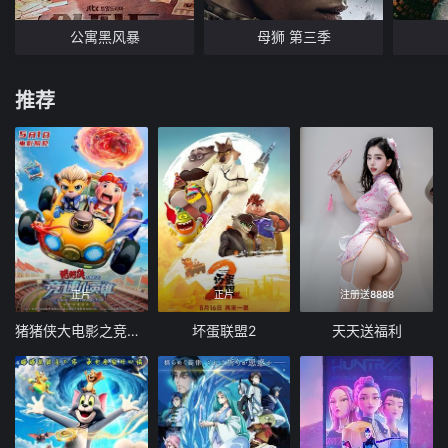
公寓黑风暴
母狮 第三季
推荐
正片
正片
注册送8888
猪猪侠大电影之竞速小英雄
坏蛋联盟2
天天送福利