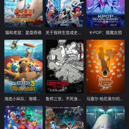
正片
正片
正片
猫和老鼠：星盘奇缘
关于我转生变成史莱姆这档事苍海之泪篇-劇場版
K-POP：猎魔女团
正片
正片
正片
海底小纵队：海啸大危机
鲁邦三世，不死身的血族
马塞尔·帕尼奥尔的华丽人生