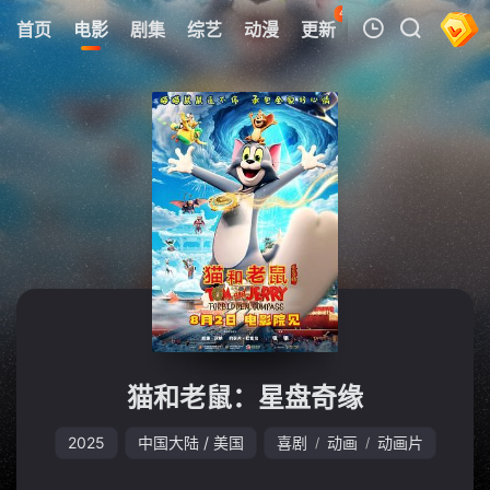
48
首页
电影
剧集
综艺
动漫
更新
热榜
APP
我的观影记录
暂无观看影片的记录
猫和老鼠：星盘奇缘
2025
中国大陆 / 美国
喜剧
动画
动画片
/
/