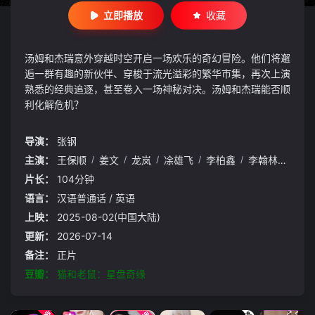
立即播放
收藏
汤姆和杰瑞意外穿越时空开启一场欢乐的奇幻冒险。他们将邂
逅一群有趣的新伙伴、穿梭于流光溢彩的繁华市集，再次上演
熟悉的经典追逐，甚至卷入一场神秘对决。汤姆和杰瑞能否顺
利化解危机？
导演：
张钢
主演：
王保顺
/
姜文
/
龙岚
/
凃雄飞
/
李柏鑫
/
李翰林
/
张文
片长：
104分钟
语言：
汉语普通话 / 英语
上映：
2025-08-02(中国大陆)
更新：
2026-07-14
备注：
正片
豆瓣：
猫和老鼠：星盘奇缘