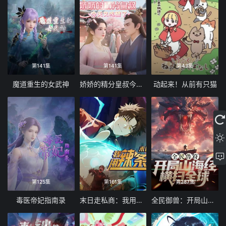
第121集
第122集
第123集
第124集
第125集
第126集
第127集
第128集
第129集
第130集
第131集
第132集
第141集
第141集
第43集
第133集
第134集
第135集
第136集
魔道重生的女武神
娇娇的精分皇叔今天又吃醋了
动起来！从前有只猫
第137集
第138集
第139集
第140集
第141集
第125集
第161集
第287集
毒医帝妃指南录
末日走私商：我用辣条换金砖动态漫画
全民御兽：开局山海经，我横扫全球