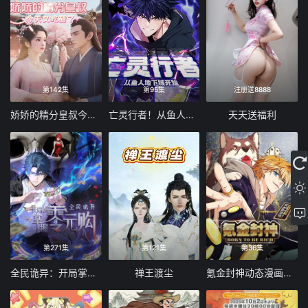
第121集
第122集
第123集
第124集
第125集
第126集
第127集
第128集
第129集
第130集
第131集
第132集
第142集
第95集
注册送8888
第133集
第134集
第135集
第136集
娇娇的精分皇叔今天又吃醋了
亡灵行者！从鱼人地下城开始 动态漫画
天天送福利
第137集
第138集
第139集
第140集
第141集
第271集
第121集
第36集
全民诡异：开局掌握零元购
禅王渡尘
氪金封神动态漫画第一季