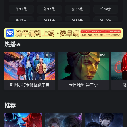
第33集
第34集
第35集
第36集
第37集
第38集
第39集
第40集
第41集
第42集
第43集
第44集
第45集
第46集
第47集
第48集
热播🔥
第49集
第50集
第51集
第52集
第3集
第5集
第53集
第54集
第55集
第56集
第57集
第58集
第59集
第60集
斯图尔特未能拯救宇宙
末日地堡 第三季
谜
第61集
第62集
第63集
第64集
第65集
第66集
第67集
第68集
推荐
第69集
第70集
第71集
第72集
第73集
第74集
第75集
第76集