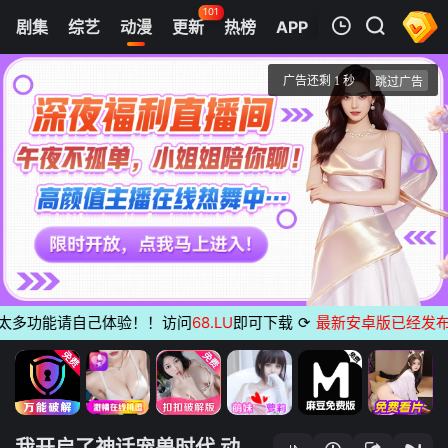
101
剧集
综艺
动漫
更新
热榜
APP
我的观影记录
我开启了神话宠兽时代 动态漫画
第1集
清空
多功能请自己体验！！访问
68.LU
即可下载
⟳
最新安卓版已经发布
无广
我开启了神话宠兽时代 动