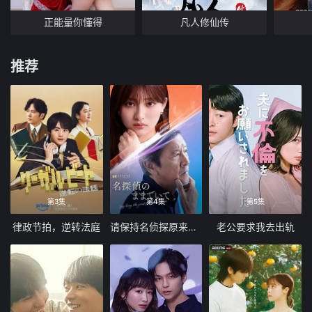
正能量你懂得
凡人修仙传
推荐
第3集
第4集
第5集
律政节拍，逆转法庭
请保持名侦探原来的样子
老公要求我去出轨