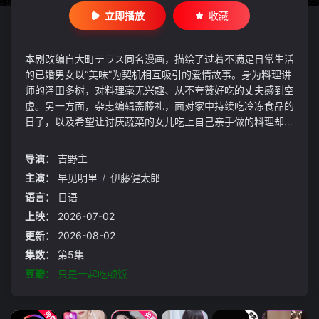
立即播放
收藏
本剧改编自大町テラス同名漫画，描绘了过着不满足日常生活
的已婚男女以“美味”为契机相互吸引的爱情故事。身为料理讲
师的泽田多树，对料理毫无兴趣、从不夸赞好吃的丈夫感到空
虚。另一方面，杂志编辑斋藤礼，面对家中持续吃冷冻食品的
日子，以及希望让讨厌蔬菜的女儿吃上自己亲手做的料理却得
不到妻子理解而感到焦急。这样一对在饮食方面得不到满足的
已婚男女，通过工作相遇，一起做饭，一起享用，彼此填补着
导演：
吉野主
内心的空缺。“只是一起吃顿饭。再进一步便是地狱
主演：
早见明里
/
伊藤健太郎
语言：
日语
上映：
2026-07-02
更新：
2026-08-02
集数：
第5集
豆瓣：
只是一起吃顿饭