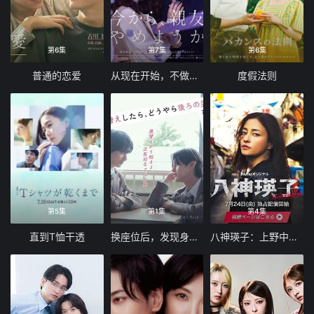
第6集
第7集
第6集
普通的恋爱
从现在开始，不做朋友了吧
度假法则
第5集
第1集
第4集
直到T恤干透
换座位后，发现身后的男生好像喜欢我
八神瑛子：上野中央署组织犯罪对策课