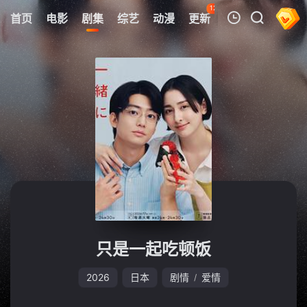
126
首页
电影
剧集
综艺
动漫
更新
热榜
APP
我的观影记录
暂无观看影片的记录
只是一起吃顿饭
2026
日本
剧情
爱情
/