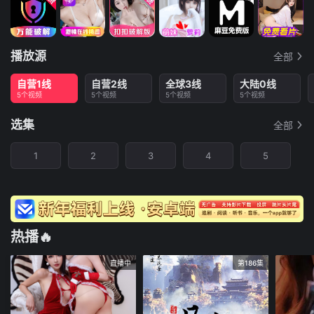
播放源
全部
自营1线
自营2线
全球3线
大陆0线
5个视频
5个视频
5个视频
5个视频
选集
全部
1
2
3
4
5
热播🔥
直播中
第186集