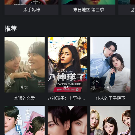
杀手妈咪
末日地堡 第三季
谜
推荐
第5集
第4集
第6集
普通的恋爱
八神瑛子：上野中央署组织犯罪对策课
仆人的王子殿下