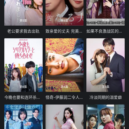
第5集
第6集
第9集
老公要求我去出轨
致亲爱的丈夫 完美妻子的谎言
如果不良激战区的四天王转生成了偶像团体
第6集
第5集
第5集
今晚也要和连环杀手约会
怪奇-伊藤润二令人彻夜难眠的奇异故事
冷淡同期的溺爱癖