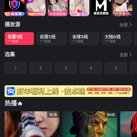
播放源
全部
自营1线
自营2线
全球3线
大陆0线
7个视频
7个视频
7个视频
7个视频
选集
全部
1
2
3
4
5
热播🔥
第2集
第6集