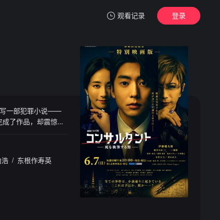
观看记录
登录
我的观影记录
写一部犯罪小说——
暂无观看影片的记录
完成了作品，却震惊地
他。被卷入将“死亡”
内浩
/
东根作寿英