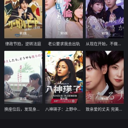
第3集
第5集
第7集
律政节拍，逆转法庭
老公要求我去出轨
从现在开始，不做朋友了吧
第1集
第4集
第6集
换座位后，发现身后的男生好像喜欢我
八神瑛子：上野中央署组织犯罪对策课
致亲爱的丈夫 完美妻子的谎言