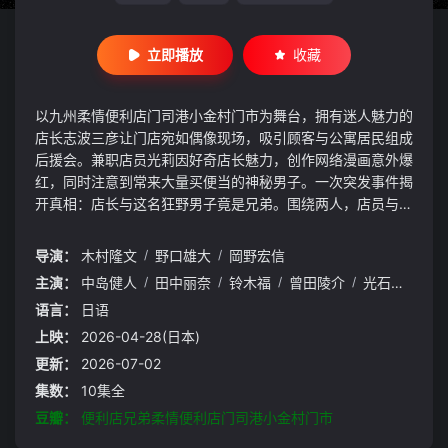
立即播放
收藏
以九州柔情便利店门司港小金村门市为舞台，拥有迷人魅力的
店长志波三彦让门店宛如偶像现场，吸引顾客与公寓居民组成
后援会。兼职店员光莉因好奇店长魅力，创作网络漫画意外爆
红，同时注意到常来大量买便当的神秘男子。一次突发事件揭
开真相：店长与这名狂野男子竟是兄弟。围绕两人，店员与顾
客的烦恼被时尚又热血地解决，展开一部兼具温情、喜剧与群
像悬念的便利店故事。
导演：
木村隆文
/
野口雄大
/
岡野宏信
主演：
中岛健人
/
田中丽奈
/
铃木福
/
曾田陵介
/
光石研
/
马
语言：
日语
上映：
2026-04-28(日本)
更新：
2026-07-02
集数：
10集全
豆瓣：
便利店兄弟柔情便利店门司港小金村门市