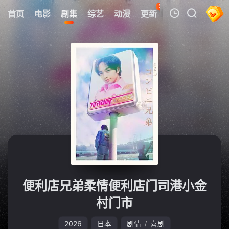
50
首页
电影
剧集
综艺
动漫
更新
热榜
APP
我的观影记录
暂无观看影片的记录
便利店兄弟柔情便利店门司港小金
村门市
2026
日本
剧情
喜剧
/