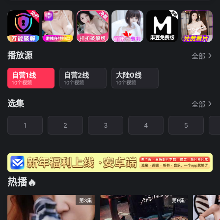
播放源
全部
自营1线
自营2线
大陆0线
10个视频
10个视频
10个视频
选集
全部
1
2
3
4
5
热播🔥
第3集
第9集