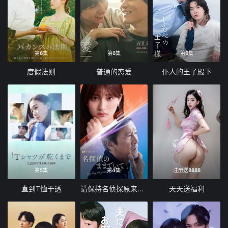
第6集
第6集
第6集
度假法则
普通的恋爱
仆人的王子殿下
第5集
第4集
注册送8888
直到T恤干透
请保持名侦探原来的样子
天天送福利