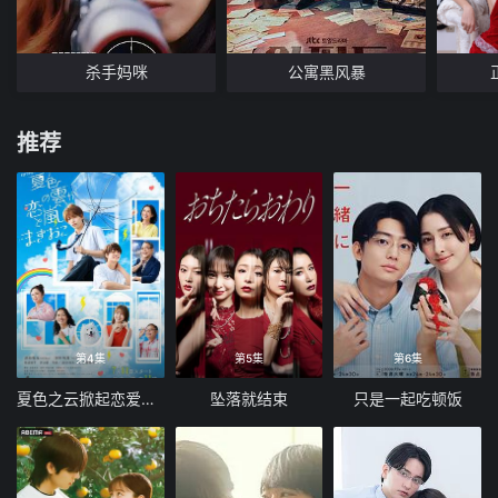
杀手妈咪
公寓黑风暴
推荐
第4集
第5集
第6集
夏色之云掀起恋爱与风暴
坠落就结束
只是一起吃顿饭