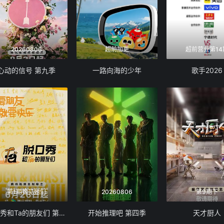
20260806
超前加更
超前营业第14
心动的信号 第九季
一路向海的少年
歌手2026
第1期豫见她们
20260806
第9期下
脱口秀和Ta的朋友们 第三季
开始推理吧 第四季
天才厨人