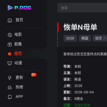
首页
恢单N母单
电影
2026
韩国
综艺
/
剧集
综艺
曾体验过苦涩恋爱终点的离婚
动漫
导演：
未知
主演：
未知
30
更新
语言：
韩语
上映：
2026
热榜
更新：
2026-06-04
APP
备注：
8期全
豆瓣：
恢单N母单