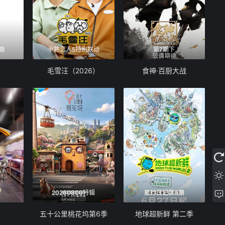
期
半熟恋人5特别联动
第7期下
毛雪汪（2026）
食神·百厨大战
20260806特辑
旅行日记第6期
五十公里桃花坞第6季
地球超新鲜 第二季