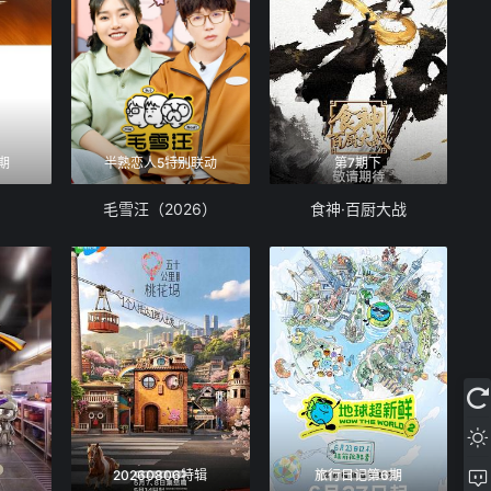
期
半熟恋人5特别联动
第7期下
毛雪汪（2026）
食神·百厨大战
20260806特辑
旅行日记第6期