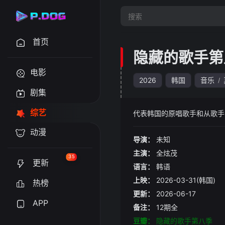
首页
隐藏的歌手第
电影
2026
韩国
音乐
/
剧集
综艺
代表韩国的原唱歌手和从歌手
动漫
导演：
未知
主演：
全炫茂
35
更新
语言：
韩语
上映：
2026-03-31(韩国)
热榜
更新：
2026-06-17
APP
备注：
12期全
豆瓣：
隐藏的歌手第八季