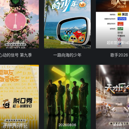
20260806
超前加更
超前营业第14
心动的信号 第九季
一路向海的少年
歌手2026
第1期豫见她们
20260806
第9期下