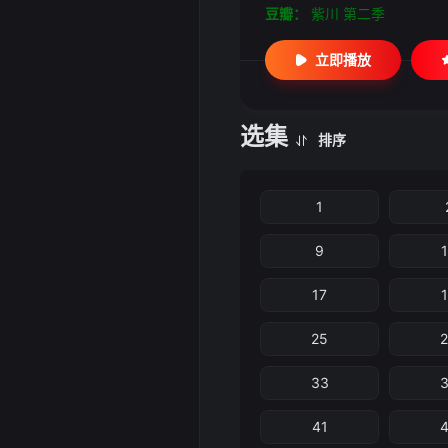
豆瓣：
紫川 第二季
立即播放
选集
排序
1
9
17
25
33
41