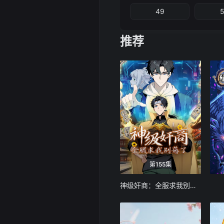
49
推荐
第155集
神级奸商：全服求我别薅了 动态漫画