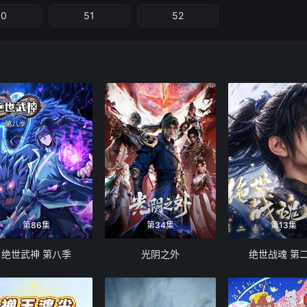
50
51
52
第86集
第34集
第13集
绝世武神 第八季
光阴之外
绝世战魂 第