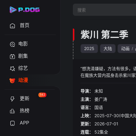
首页
紫川 第二季
电影
2025
大陆
动画
/
剧集
综艺
“想洗清嫌疑，方法有很多，
在魔族大营内孤身击杀紫川家
动漫
领。一位新的远东之王——光
导演：
未知
142
更新
主演：
姜广涛
语言：
国语
热榜
上映：
2025-07-30(中国大
APP
更新：
2026-07-01
连载：
52集全