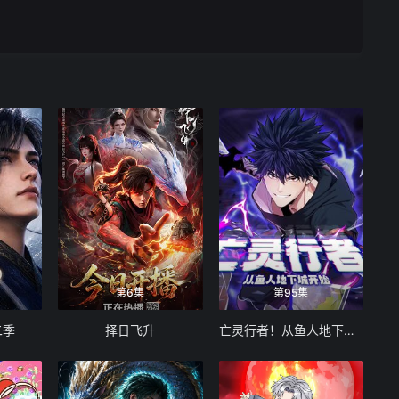
第6集
第95集
二季
择日飞升
亡灵行者！从鱼人地下城开始 动态漫画