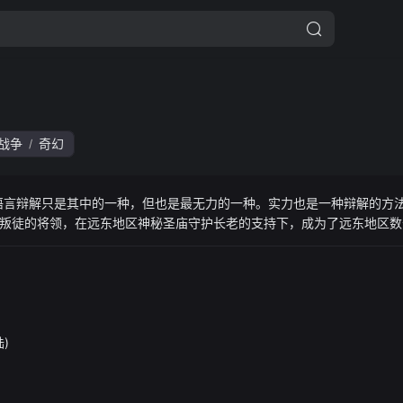
战争
奇幻
/
语言辩解只是其中的一种，但也是最无力的一种。实力也是一种辩解的方
叛徒的将领，在远东地区神秘圣庙守护长老的支持下，成为了远东地区数
明王，诞生了！
陆)