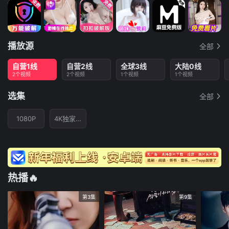
播放源
全部
自营1线
自营2线
全球3线
大陆0线
2个视频
2个视频
1个视频
1个视频
选集
全部
1080P
4K独家首发
热播🔥
第3集
第9集