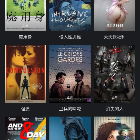
正片
正片
注册送8888
废用身
侵入性思维
天天送福利
正片
正片
正片
强迫
卫兵的呐喊
消失的人