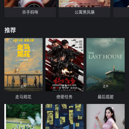
杀手妈咪
公寓黑风暴
推荐
正片
正片
正片
走马观花
绝密任务
最后孤屋