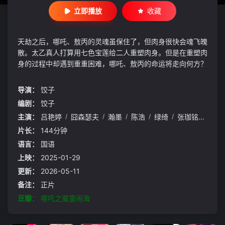
立即播放
收藏
天劫之后，哪吒、敖丙的灵魂虽保住了，但肉身很快会魂飞魄
散。太乙真人打算用七色宝莲给二人重塑肉身。但是在重塑肉
身的过程中却遇到重重困难，哪吒、敖丙的命运将走向何方？
导演：
饺子
编剧：
饺子
主演：
吕艳婷
/
囧森瑟夫
/
瀚墨
/
陈浩
/
绿绮
/
张珈铭
/
杨卫
片长：
144分钟
语言：
国语
上映：
2025-01-29
更新：
2026-05-11
备注：
正片
豆瓣：
哪吒之魔童闹海