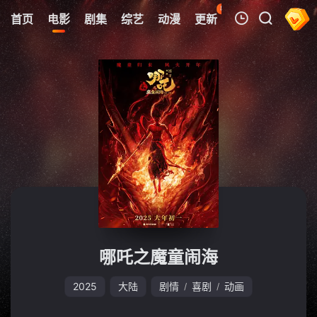
88
首页
电影
剧集
综艺
动漫
更新
热榜
APP
我的观影记录
暂无观看影片的记录
哪吒之魔童闹海
2025
大陆
剧情
喜剧
动画
/
/