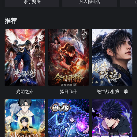
杀手妈咪
凡人修仙传
推荐
第34集
第6集
第13集
光阴之外
择日飞升
绝世战魂 第二季