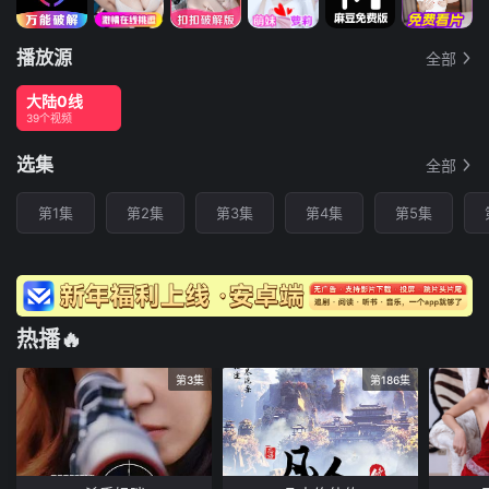
播放源
全部
大陆0线
39个视频
选集
全部
第1集
第2集
第3集
第4集
第5集
热播🔥
第3集
第186集