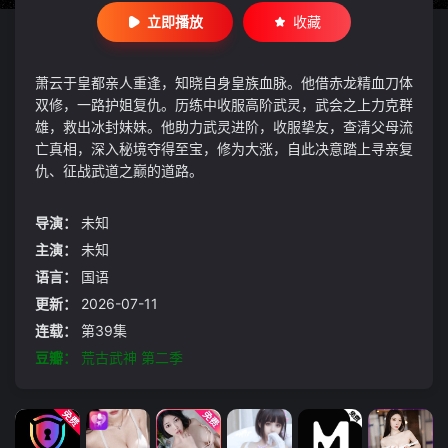
立即播放
收藏
萧云于皇都亲人重逢，知晓自身皇族血脉。他借赤龙精血刀体
双修，一路护姐复仇。历练中收服高阶武灵，武会之上力克群
雄，救出冰封妹妹。他助力武灵进阶，收服挚友，查清父母流
亡真相，深入秘境夺得至宝，修为大涨，自此决意踏上寻亲复
仇、征战武道之巅的道路。
导演：
未知
主演：
未知
语言：
国语
更新：
2026-07-11
连载：
第39集
豆瓣：
荒古武神 第二季