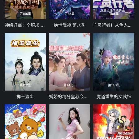
第155集
第86集
第95集
神级奸商：全服求我别薅了 动态漫画
绝世武神 第八季
亡灵行者！从鱼人地下城开始 动态漫画
第122集
第143集
第143集
禅王渡尘
娇娇的精分皇叔今天又吃醋了
魔道重生的女武神