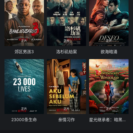
正片
正片
正片
郊区男孩3
洛杉矶劫案
欲海暗涌
正片
正片
正片
23000条生命
亲情习作
星光继承者：暗黑仙境