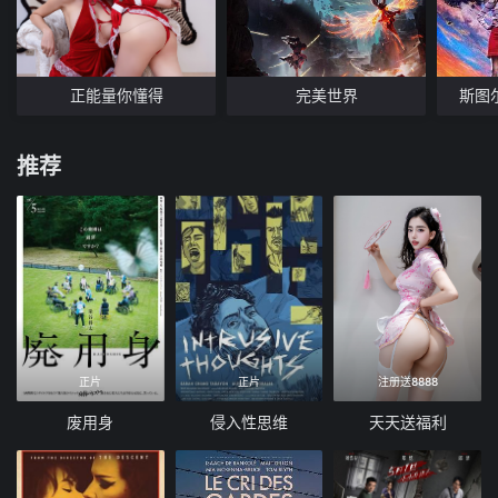
正能量你懂得
完美世界
斯图
推荐
正片
正片
注册送8888
废用身
侵入性思维
天天送福利