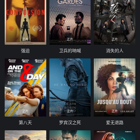
正片
正片
正片
强迫
卫兵的呐喊
消失的人
正片
正片
正片
第八天
罗宾汉之死
爱无退路