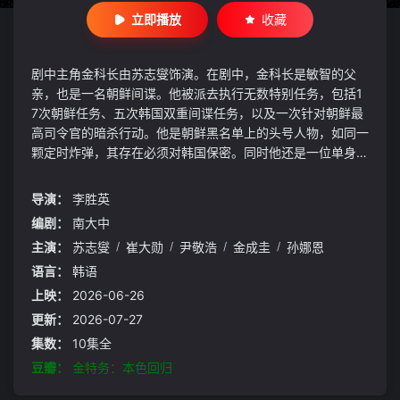
立即播放
收藏
剧中主角金科长由苏志燮饰演。在剧中，金科长是敏智的父
亲，也是一名朝鲜间谍。他被派去执行无数特别任务，包括1
7次朝鲜任务、五次韩国双重间谍任务，以及一次针对朝鲜最
高司令官的暗杀行动。他是朝鲜黑名单上的头号人物，如同一
颗定时炸弹，其存在必须对韩国保密。同时他还是一位单身父
亲，带着一个女儿，在韩国一家小型储蓄银行有一份稳定的工
作，过着平凡的生活。
导演：
李胜英
编剧：
南大中
主演：
苏志燮
/
崔大勋
/
尹敬浩
/
金成圭
/
孙娜恩
语言：
韩语
上映：
2026-06-26
更新：
2026-07-27
集数：
10集全
豆瓣：
金特务：本色回归