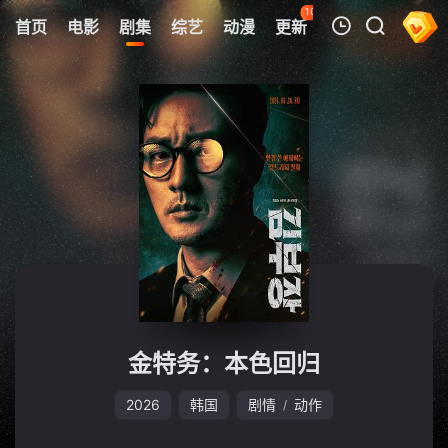
106
首页
电影
剧集
综艺
动漫
更新
热榜
APP
我的观影记录
暂无观看影片的记录
金特务：本色回归
2026
韩国
剧情
动作
/