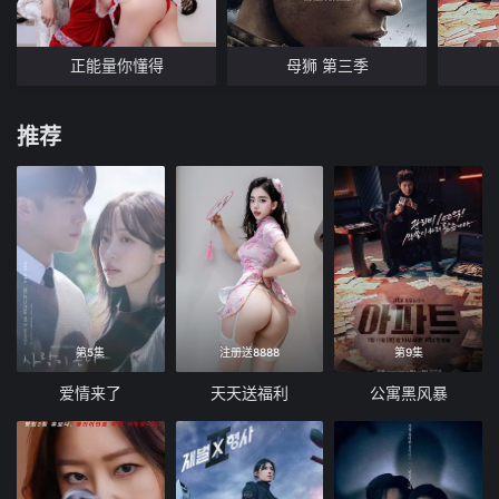
正能量你懂得
母狮 第三季
推荐
第5集
注册送8888
第9集
爱情来了
天天送福利
公寓黑风暴