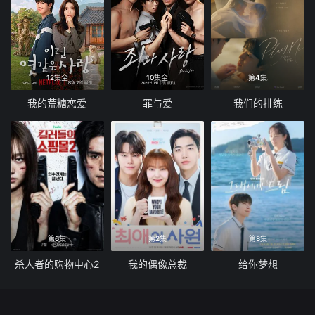
12集全
10集全
第4集
我的荒糖恋爱
罪与爱
我们的排练
第6集
第2集
第8集
杀人者的购物中心2
我的偶像总裁
给你梦想