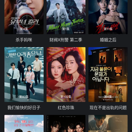
第4集
第1集
第11集
杀手妈咪
财阀X刑警 第二季
婚姻之后
第93集
第102集
第4集
我们愉快的好日子
红色珍珠
现在不是出轨的问题