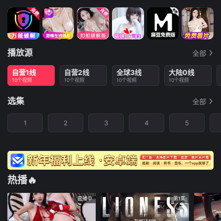
播放源
全部
自营1线
自营2线
全球3线
大陆0线
10个视频
10个视频
10个视频
10个视频
选集
全部
1
2
3
4
5
热播🔥
直播中
第1集