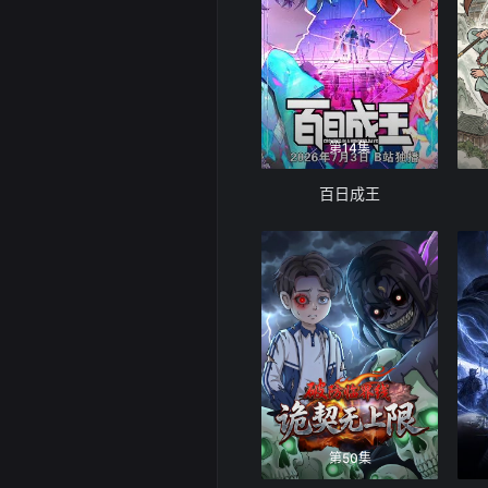
第14集
百日成王
第50集