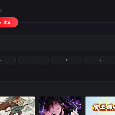
季
收藏
2
3
4
5