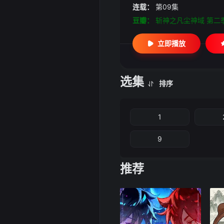
连载：
第09集
豆瓣：
斩神之凡尘神域 第二
立即播放
选集
排序
1
9
推荐