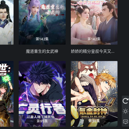
第142集
第142集
魔道重生的女武神
娇娇的精分皇叔今天又吃醋了
第95集
第36集