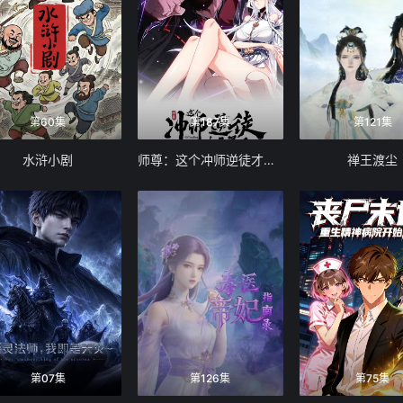
第60集
第187集
第121集
水浒小剧
师尊：这个冲师逆徒才不是圣子 动态漫画
禅王渡尘
第07集
第126集
第75集