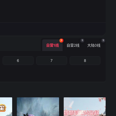
9
9
9
自营1线
自营2线
大陆0线
6
7
8