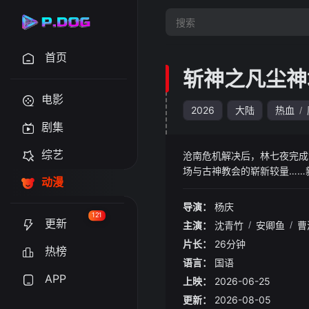
首页
斩神之凡尘神
电影
2026
大陆
热血
/
剧集
综艺
沧南危机解决后，林七夜完成
场与古神教会的崭新较量……
动漫
导演：
杨庆
121
更新
主演：
沈青竹
/
安卿鱼
/
曹
片长：
26分钟
热榜
语言：
国语
APP
上映：
2026-06-25
更新：
2026-08-05