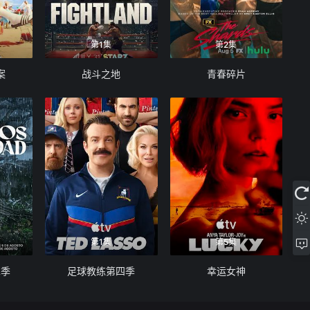
第1集
第2集
案
战斗之地
青春碎片
第1集
第5集
二季
足球教练第四季
幸运女神