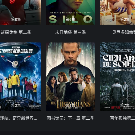
第8集
第6集
第2集
谜探休格 第二季
末日地堡 第三季
贝尼多姆命
第3集
第1集
第7集
星际迷航，奇异新世界第四季
图书馆员：下一章 第二季
百年孤独第