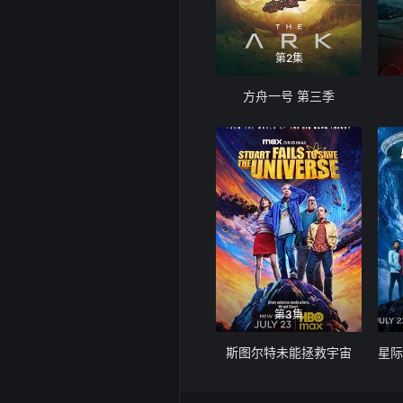
第2集
方舟一号 第三季
第3集
斯图尔特未能拯救宇宙