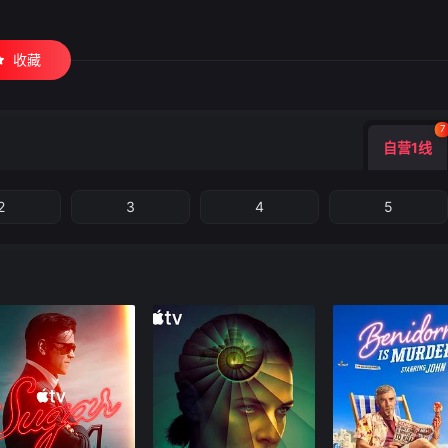
收藏
7
自营1线
2
3
4
5