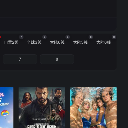
7
8
8
8
8
自营2线
全球3线
大陆0线
大陆5线
大陆6线
7
8