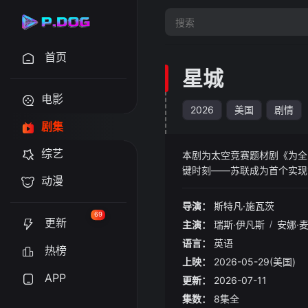
首页
星城
电影
2026
美国
剧情
剧集
综艺
本剧为太空竞赛题材剧《为全
键时刻——苏联成为首个实现
动漫
程师以及潜伏其中的情报人员
导演：
斯特凡·施瓦茨
69
更新
主演：
瑞斯·伊凡斯
/
安娜·
语言：
英语
热榜
上映：
2026-05-29(美国)
APP
更新：
2026-07-11
集数：
8集全