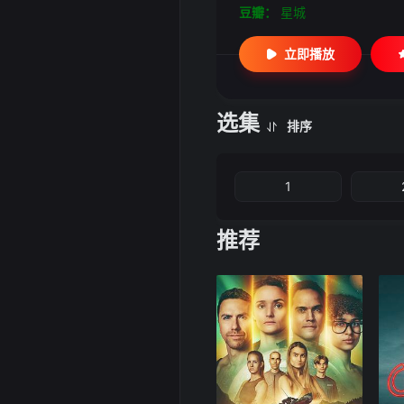
豆瓣：
星城
立即播放
选集
排序
1
推荐