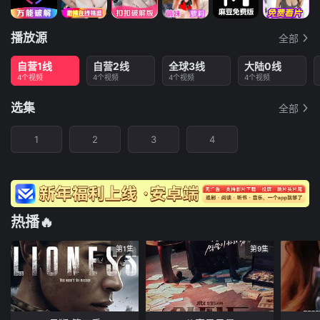
播放源
全部
自营1线
自营2线
全球3线
大陆0线
4个视频
4个视频
4个视频
4个视频
选集
全部
1
2
3
4
热播🔥
第1集
第9集