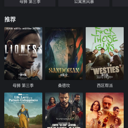
母狮 第三季
公寓黑风暴
推荐
第1集
8集全
第5集
母狮 第三季
桑德坎
西区帮派