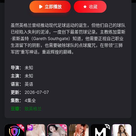
立即播放
收藏
虽然英格兰曾经推动现代足球运动的诞生，但他们自己的球队
已经陷入失利的泥淖，一度创下最差罚球记录。主教练加雷斯
·索斯盖特（Gareth Southgate）知道，他需要正视自己职业
生涯留下的阴影，也需要破除球队的点球魔咒，在带领“三狮
军团”重写神话，重返辉煌的巅峰。
导演：
未知
主演：
未知
语言：
英语
更新：
2026-07-07
集数：
4集全
豆瓣：
致英格兰