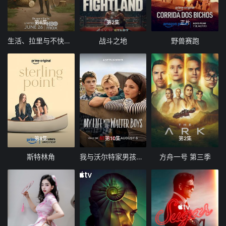
第6集
第2集
正片
生活、拉里与不快乐的追求：一部美国史
战斗之地
野兽赛跑
第8集
第10集
第2集
斯特林角
我与沃尔特家男孩的生活 第三季
方舟一号 第三季