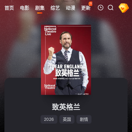
106
首页
电影
剧集
综艺
动漫
更新
热榜
APP
我的观影记录
暂无观看影片的记录
致英格兰
2026
英国
剧情