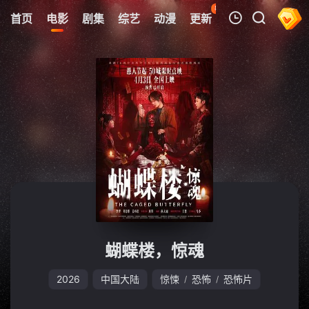
89
首页
电影
剧集
综艺
动漫
更新
热榜
APP
我的观影记录
暂无观看影片的记录
蝴蝶楼，惊魂
2026
中国大陆
惊悚
恐怖
恐怖片
/
/