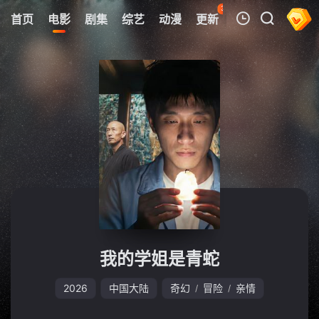
37
首页
电影
剧集
综艺
动漫
更新
热榜
APP
我的观影记录
暂无观看影片的记录
我的学姐是青蛇
2026
中国大陆
奇幻
冒险
亲情
/
/