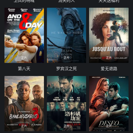
卫兵的呐喊
消失的人
天天送福利
正片
正片
正片
第八天
罗宾汉之死
爱无退路
正片
正片
正片