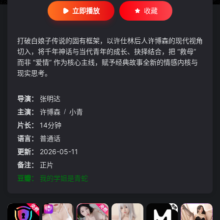
立即播放
收藏
打破白娘子传说的固有框架，以许仕林后人许博森的现代视角
切入，将千年神话与当代青年的成长、抉择结合，把 “救母”
而非 “爱情” 作为核心主线，赋予经典故事全新的情感内核与
现实思考。
导演：
张明达
主演：
许博森
/
小青
片长：
14分钟
语言：
普通话
更新：
2026-05-11
备注：
正片
豆瓣：
我的学姐是青蛇