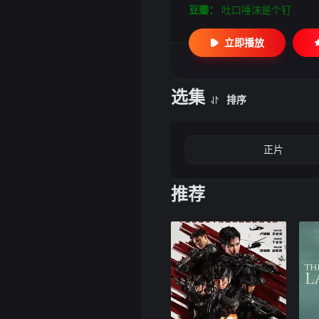
豆瓣：
吐口唾沫是个钉
立即播放
选集
排序
正片
推荐