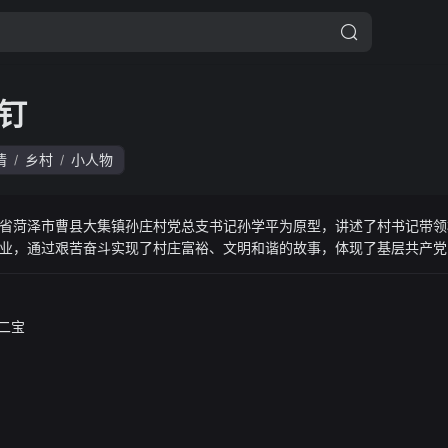
钉
情
乡村
小人物
/
/
省菏泽市曹县大集镇孙庄村党总支书记孙学平为原型，讲述了村书记带领
业，通过艰苦奋斗实现了村庄富裕、文明和谐的故事，体现了基层共产党
二宝