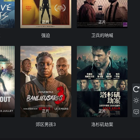
正片
正片
维
强迫
卫兵的呐喊
正片
正片
郊区男孩3
洛杉矶劫案