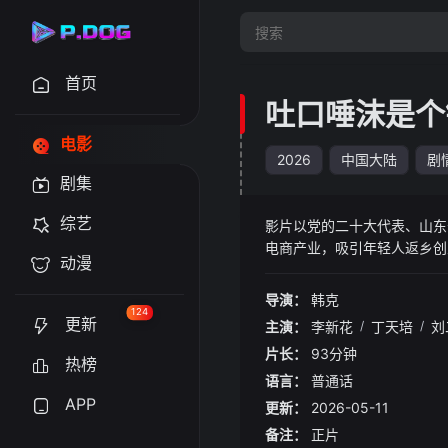
首页
吐口唾沫是个
电影
2026
中国大陆
剧
剧集
综艺
影片以党的二十大代表、山东
电商产业，吸引年轻人返乡创
动漫
实、舍己奉公的精神。
导演：
韩克
124
更新
主演：
李新花
/
丁天培
/
刘
片长：
93分钟
热榜
语言：
普通话
APP
更新：
2026-05-11
备注：
正片