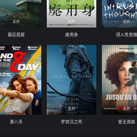
正片
正片
正片
最后孤屋
废用身
侵入性思
正片
正片
正片
第八天
罗宾汉之死
爱无退路